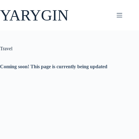
Перейти
до
YARYGIN
вмісту
Travel
Coming soon! This page is currently being updated